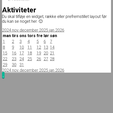
Aktiviteter
Du skal tilføje en widget, række eller prefremstillet layout før
du kan se noget her. 🙂
2024
nov
december 2025
jan
2026
man
tirs
ons
tors
fre
lør
søn
1
2
3
4
5
6
7
8
9
10
11
12
13
14
15
16
17
18
19
20
21
22
23
24
25
26
27
28
29
30
31
2024
nov
december 2025
jan
2026