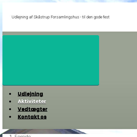
Skip
to
main
Udlejning af Skåstrup Forsamlingshus - til den gode fest
content
Udlejning
Aktiviteter
Vedtægter
Kontakt os
Forside