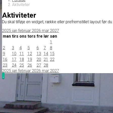
Aktiviteter
Aktiviteter
Du skal tilføje en widget, række eller prefremstillet layout før d
2025
jan
februar 2026
mar
2027
man
tirs
ons
tors
fre
lør
søn
1
2
3
4
5
6
7
8
9
10
11
12
13
14
15
16
17
18
19
20
21
22
23
24
25
26
27
28
2025
jan
februar 2026
mar
2027