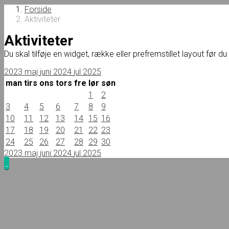
Forside
Aktiviteter
Aktiviteter
Du skal tilføje en widget, række eller prefremstillet layout før d
2023
maj
juni 2024
jul
2025
man
tirs
ons
tors
fre
lør
søn
1
2
3
4
5
6
7
8
9
10
11
12
13
14
15
16
17
18
19
20
21
22
23
24
25
26
27
28
29
30
2023
maj
juni 2024
jul
2025