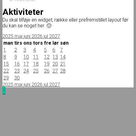
Aktiviteter
Du skal tilføje en widget, række eller prefremstillet layout før
du kan se noget her. 🙂
2025
maj
juni 2026
jul
2027
man
tirs
ons
tors
fre
lør
søn
1
2
3
4
5
6
7
8
9
10
11
12
13
14
15
16
17
18
19
20
21
22
23
24
25
26
27
28
29
30
2025
maj
juni 2026
jul
2027