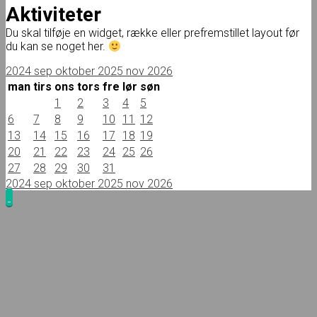
Aktiviteter
Du skal tilføje en widget, række eller prefremstillet layout før
du kan se noget her.
2024
sep
oktober 2025
nov
2026
man
tirs
ons
tors
fre
lør
søn
1
2
3
4
5
6
7
8
9
10
11
12
13
14
15
16
17
18
19
20
21
22
23
24
25
26
27
28
29
30
31
2024
sep
oktober 2025
nov
2026