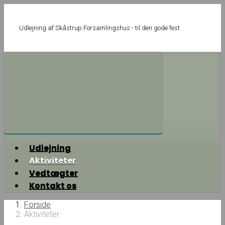
Skip
to
main
Udlejning af Skåstrup Forsamlingshus - til den gode fest
content
Udlejning
Aktiviteter
Vedtægter
Kontakt os
Forside
Aktiviteter