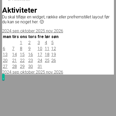
Aktiviteter
Du skal tilføje en widget, række eller prefremstillet layout før
du kan se noget her. 🙂
2024
sep
oktober 2025
nov
2026
man
tirs
ons
tors
fre
lør
søn
1
2
3
4
5
6
7
8
9
10
11
12
13
14
15
16
17
18
19
20
21
22
23
24
25
26
27
28
29
30
31
2024
sep
oktober 2025
nov
2026