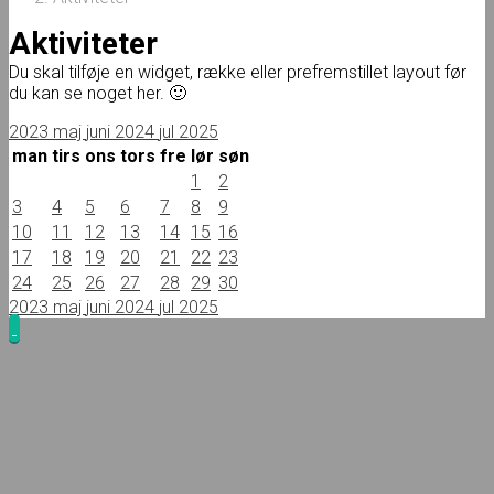
Aktiviteter
Du skal tilføje en widget, række eller prefremstillet layout før
du kan se noget her. 🙂
2023
maj
juni 2024
jul
2025
man
tirs
ons
tors
fre
lør
søn
1
2
3
4
5
6
7
8
9
10
11
12
13
14
15
16
17
18
19
20
21
22
23
24
25
26
27
28
29
30
2023
maj
juni 2024
jul
2025