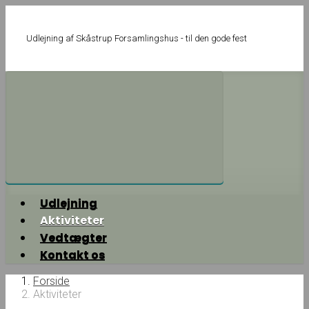
Skip
to
main
Udlejning af Skåstrup Forsamlingshus - til den gode fest
content
Udlejning
Aktiviteter
Vedtægter
Kontakt os
Forside
Aktiviteter