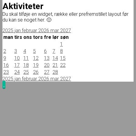
Aktiviteter
Du skal tilføje en widget, række eller prefremstillet layout før
du kan se noget her. 🙂
2025
jan
februar 2026
mar
2027
man
tirs
ons
tors
fre
lør
søn
1
2
3
4
5
6
7
8
9
10
11
12
13
14
15
16
17
18
19
20
21
22
23
24
25
26
27
28
2025
jan
februar 2026
mar
2027