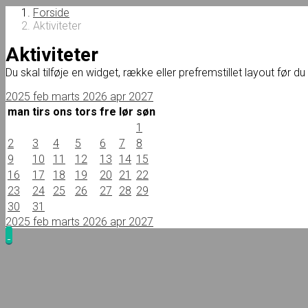
Forside
Aktiviteter
Aktiviteter
Du skal tilføje en widget, række eller prefremstillet layout før d
2025
feb
marts 2026
apr
2027
man
tirs
ons
tors
fre
lør
søn
1
2
3
4
5
6
7
8
9
10
11
12
13
14
15
16
17
18
19
20
21
22
23
24
25
26
27
28
29
30
31
2025
feb
marts 2026
apr
2027