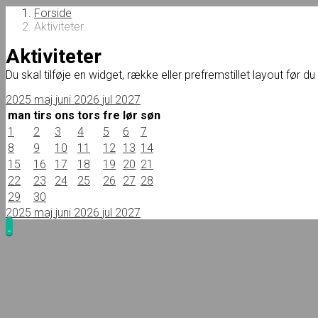
Forside
Aktiviteter
Aktiviteter
Du skal tilføje en widget, række eller prefremstillet layout før d
2025
maj
juni 2026
jul
2027
man
tirs
ons
tors
fre
lør
søn
1
2
3
4
5
6
7
8
9
10
11
12
13
14
15
16
17
18
19
20
21
22
23
24
25
26
27
28
29
30
2025
maj
juni 2026
jul
2027