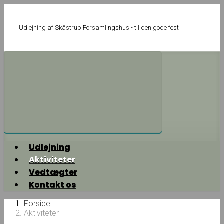
Skip
to
main
Udlejning af Skåstrup Forsamlingshus - til den gode fest
content
Udlejning
Aktiviteter
Vedtægter
Kontakt os
Forside
Aktiviteter