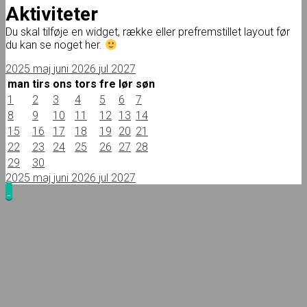
Aktiviteter
Du skal tilføje en widget, række eller prefremstillet layout før
du kan se noget her.
2025
maj
juni 2026
jul
2027
man
tirs
ons
tors
fre
lør
søn
1
2
3
4
5
6
7
8
9
10
11
12
13
14
15
16
17
18
19
20
21
22
23
24
25
26
27
28
29
30
2025
maj
juni 2026
jul
2027