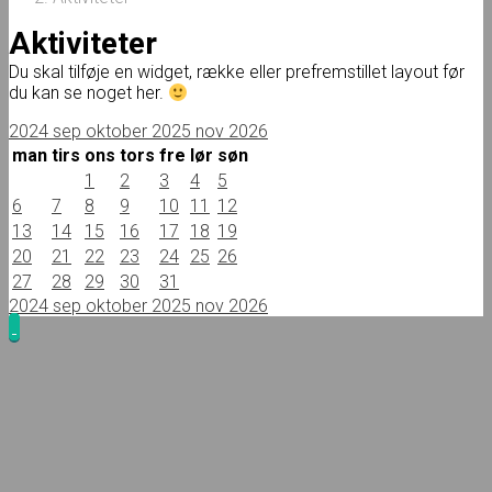
Aktiviteter
Du skal tilføje en widget, række eller prefremstillet layout før
du kan se noget her.
2024
sep
oktober 2025
nov
2026
man
tirs
ons
tors
fre
lør
søn
1
2
3
4
5
6
7
8
9
10
11
12
13
14
15
16
17
18
19
20
21
22
23
24
25
26
27
28
29
30
31
2024
sep
oktober 2025
nov
2026