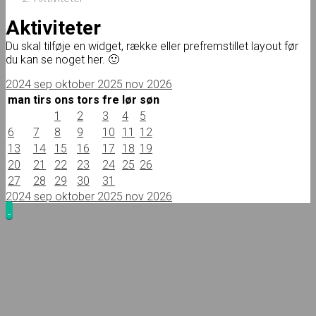
Aktiviteter
Du skal tilføje en widget, række eller prefremstillet layout før
du kan se noget her. 🙂
2024
sep
oktober 2025
nov
2026
man
tirs
ons
tors
fre
lør
søn
1
2
3
4
5
6
7
8
9
10
11
12
13
14
15
16
17
18
19
20
21
22
23
24
25
26
27
28
29
30
31
2024
sep
oktober 2025
nov
2026