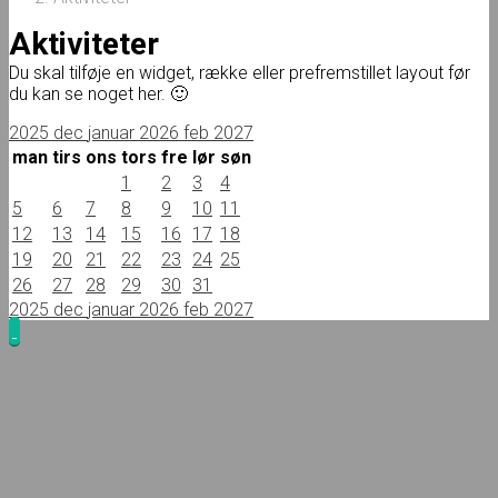
Aktiviteter
Du skal tilføje en widget, række eller prefremstillet layout før
du kan se noget her. 🙂
2025
dec
januar 2026
feb
2027
man
tirs
ons
tors
fre
lør
søn
1
2
3
4
5
6
7
8
9
10
11
12
13
14
15
16
17
18
19
20
21
22
23
24
25
26
27
28
29
30
31
2025
dec
januar 2026
feb
2027