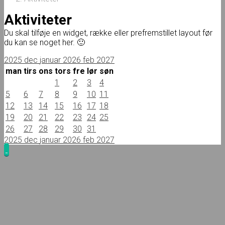
Aktiviteter
Du skal tilføje en widget, række eller prefremstillet layout før
du kan se noget her. 🙂
2025
dec
januar 2026
feb
2027
man
tirs
ons
tors
fre
lør
søn
1
2
3
4
5
6
7
8
9
10
11
12
13
14
15
16
17
18
19
20
21
22
23
24
25
26
27
28
29
30
31
2025
dec
januar 2026
feb
2027